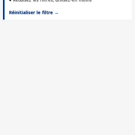
Réduisez les filtres, utilisez-en moins
Réinitialiser le filtre →